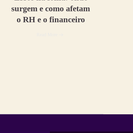
surgem e como afetam
o RH e o financeiro
Read More