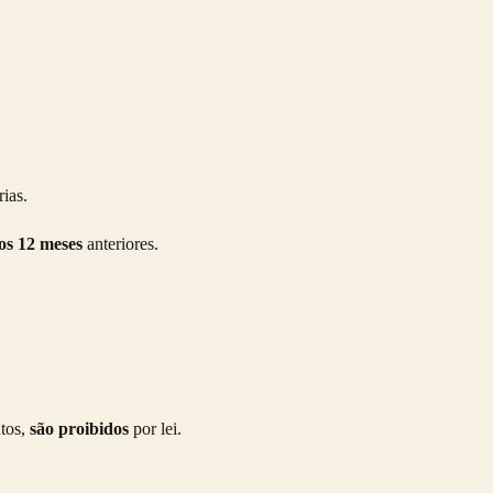
rias.
os 12 meses
anteriores.
ntos,
são proibidos
por lei.