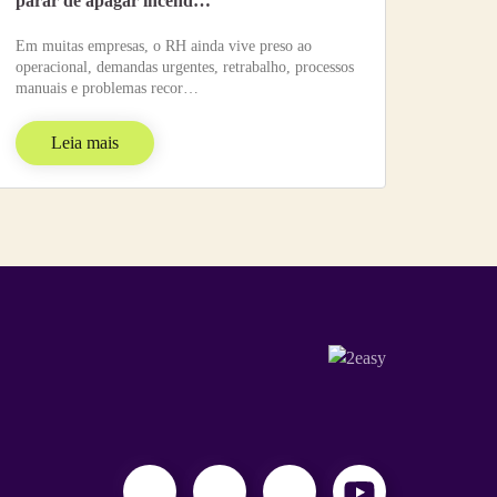
parar de apagar incênd…
Em muitas empresas, o RH ainda vive preso ao
operacional, demandas urgentes, retrabalho, processos
manuais e problemas recor…
Leia mais