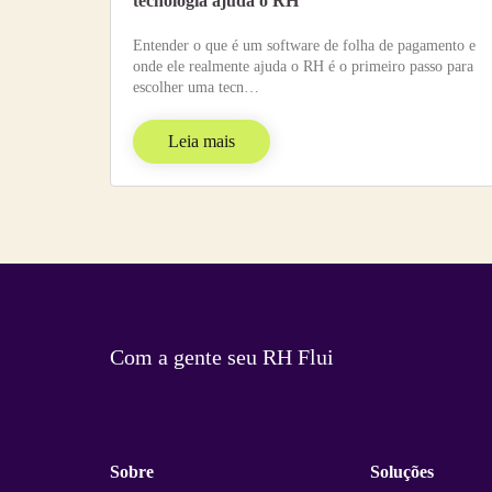
tecnologia ajuda o RH
Entender o que é um software de folha de pagamento e
onde ele realmente ajuda o RH é o primeiro passo para
escolher uma tecn…
Leia mais
Com a gente seu RH Flui
Sobre
Soluções