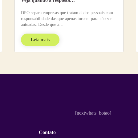
Veja quando a resposta…
DPO separa empresas que tratam dados pessoais com
responsabilidade das que apenas torcem para não ser
autuadas. Desde que a…
Leia mais
[nextwhats_botao]
Contato