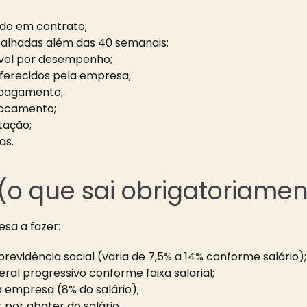
ado em contrato;
balhadas além das 40 semanais;
ável por desempenho;
 oferecidos pela empresa;
 pagamento;
slocamento;
tação;
as.
 (o que sai obrigatoriamen
esa a fazer:
revidência social (varia de 7,5% a 14% conforme salário);
eral progressivo conforme faixa salarial;
a empresa (8% do salário);
 por abater do salário.