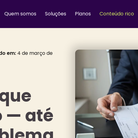
Quem somos
Soluções
Planos
Conteúdo rico
do em:
4 de março de
eque
 — até
oblema