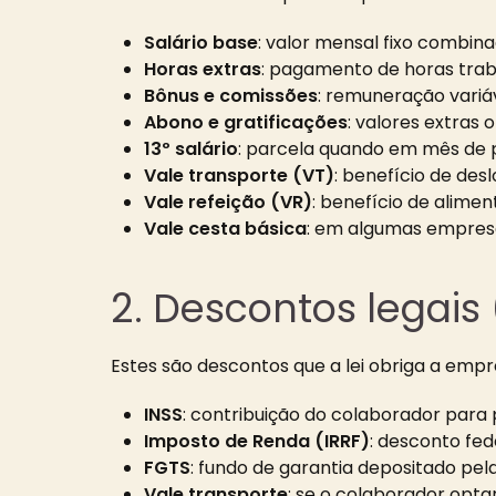
Salário base
: valor mensal fixo combin
Horas extras
: pagamento de horas tra
Bônus e comissões
: remuneração vari
Abono e gratificações
: valores extras
13º salário
: parcela quando em mês de
Vale transporte (VT)
: benefício de de
Vale refeição (VR)
: benefício de alimen
Vale cesta básica
: em algumas empres
2. Descontos legais
Estes são descontos que a lei obriga a empr
INSS
: contribuição do colaborador para p
Imposto de Renda (IRRF)
: desconto fed
FGTS
: fundo de garantia depositado pel
Vale transporte
: se o colaborador optar