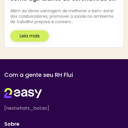
Além da óbvia vantagem de melhorar o bem-estar
dos colaboradores, promover a saúde no ambiente
de trabalho prepara e conserv…
Leia mais
Com a gente seu RH Flui
[nextwhats_botao]
Sobre