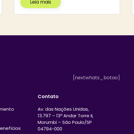
Leia mais
[nextwhats_botao]
Contato
amento
Av. das Nações Unidas,
13.797 – 13º Andar Torre II,
Morumbi – São Paulo/SP
enefícios
04794-000