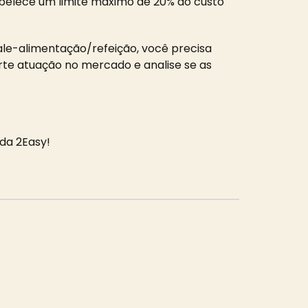
belece um limite máximo de 20% do custo
ale-alimentação/refeição, você precisa
te atuação no mercado e analise se as
 da 2Easy!