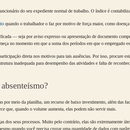
cionário do seu expediente normal de trabalho. O índice é contabilizado 
ito
quando o trabalhador o faz por motivo de força maior, como doença 
tificada — seja por aviso expresso ou apresentação de documento compr
omeça no momento em que a soma dos períodos em que o empregado está
icipação direta nos motivos para tais ausências. Por isso, procure est
strutura inadequada para desempenho das atividades e falta de reconheci
 absenteísmo?
s por meio da planilha, um recurso de baixo investimento, além das faci
ce que, quando o volume aumenta, elas podem não servir mais.
as dos seus processos. Muito pelo contrário, elas são extremamente útei
mesmo quando você precisa cruzar uma quantidade de dados com parâme