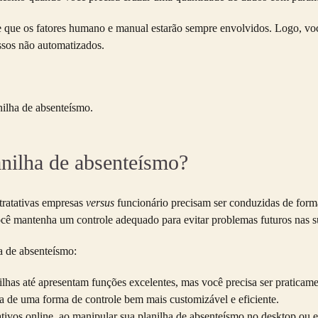
e que os fatores humano e manual estarão sempre envolvidos. Logo, voc
essos não automatizados.
nilha de absenteísmo.
anilha de absenteísmo?
 tratativas empresas
versus
funcionário precisam ser conduzidas de forma
ocê mantenha um controle adequado para evitar problemas futuros nas 
a de absenteísmo:
ilhas até apresentam funções excelentes, mas você precisa ser praticam
a de uma forma de controle bem mais customizável e eficiente.
ativos online, ao manipular sua planilha de absenteísmo no desktop o