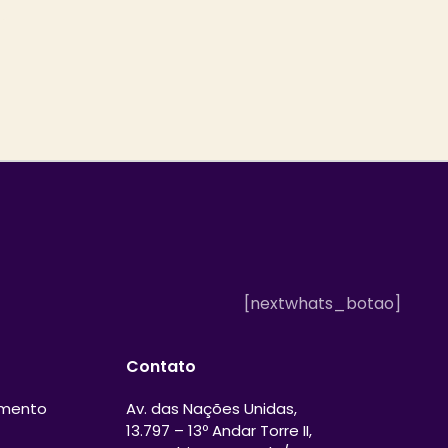
[nextwhats_botao]
Contato
amento
Av. das Nações Unidas,
13.797 – 13º Andar Torre II,