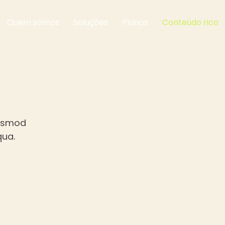
Quem somos
Soluções
Planos
Conteúdo rico
iusmod
qua.