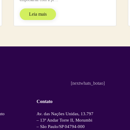
Leia mais
[nextwhats_botao]
Contato
nto
Av. das Nações Unidas, 13.797
– 13º Andar Torre II, Morumbi
– São Paulo/SP 04794-000