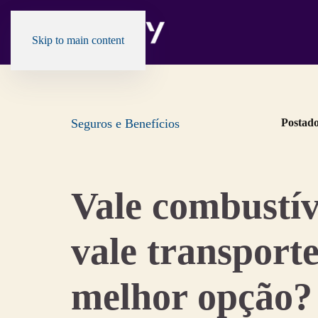
Skip to main content
Seguros e Benefícios
Postad
Vale combustív
vale transporte
melhor opção?