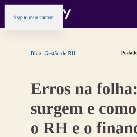
Skip to main content
Blog
,
Gestão de RH
Postad
Erros na folha
surgem e como
o RH e o finan