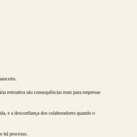
nanceiro.
ria retroativa são consequências reais para empresas
dida, e a desconfiança dos colaboradores quando o
o há processo.