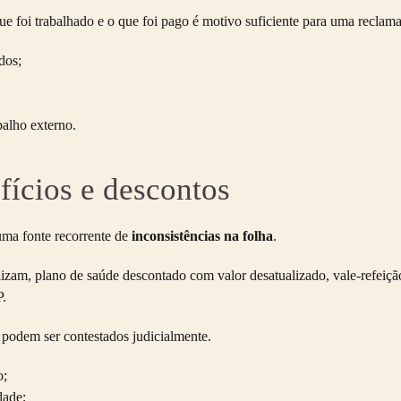
ue foi trabalhado e o que foi pago é motivo suficiente para uma reclam
dos;
balho externo.
fícios e descontos
uma fonte recorrente de
inconsistências na folha
.
lizam, plano de saúde descontado com valor desatualizado, vale-refeiçã
P.
 podem ser contestados judicialmente.
o;
dade;