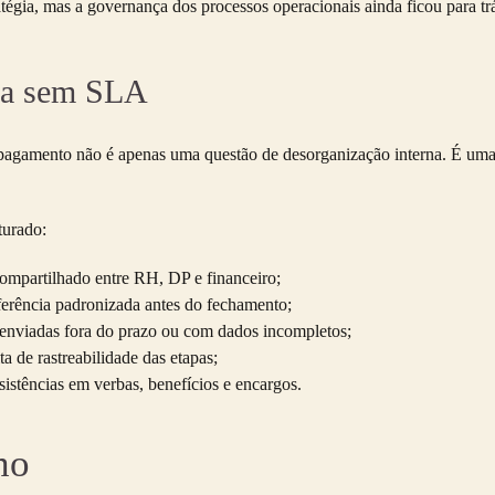
gia, mas a governança dos processos operacionais ainda ficou para trá
lha sem SLA
pagamento não é apenas uma questão de desorganização interna. É uma ex
turado:
ompartilhado entre RH, DP e financeiro;
erência padronizada antes do fechamento;
enviadas fora do prazo ou com dados incompletos;
ta de rastreabilidade das etapas;
istências em verbas, benefícios e encargos.
ho