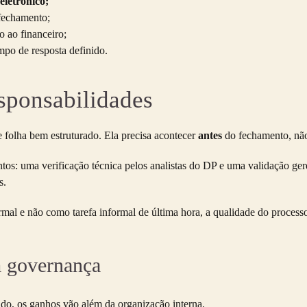
eletrônico;
fechamento;
o ao financeiro;
o de resposta definido.
esponsabilidades
 folha bem estruturado. Ela precisa acontecer
antes
do fechamento, não 
ntos: uma verificação técnica pelos analistas do DP e uma validação 
s.
mal e não como tarefa informal de última hora, a qualidade do proces
m governança
o, os ganhos vão além da organização interna.