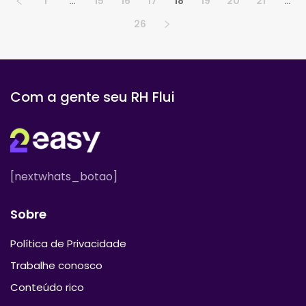
1
…
15
16
17
18
19
20
21
…
26
Com a gente seu RH Flui
[nextwhats_botao]
Sobre
Política de Privacidade
Trabalhe conosco
Conteúdo rico