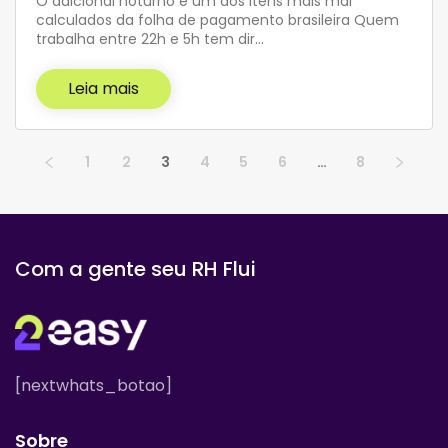
O adicional noturno é um dos itens mais mal
calculados da folha de pagamento brasileira Quem
trabalha entre 22h e 5h tem dir…
Leia mais
1
2
3
4
5
6
…
8
Com a gente seu RH Flui
[nextwhats_botao]
Sobre